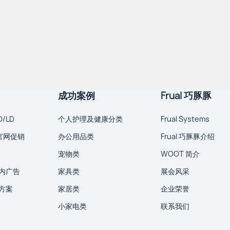
成功案例
Frual 巧豚豚
/LD
个人护理及健康分类
Frual Systems
 官网促销
办公用品类
Frual 巧豚豚介绍
宠物类
WOOT 简介
内广告
家具类
展会风采
方案
家居类
企业荣誉
小家电类
联系我们